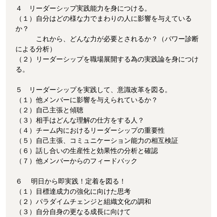
４ リーダーシップ実践能力を身につける。
（１）自分はどの様な力でまわりの人に影響を与えている
か？
これから、どんな力が必要とされるか？（パワー診断
による分析）
（２）リーダーシップを職場展開する為の実践論を身につけ
る。
５ リーダーシップを実践して、意識改革を図る。
（１）他メンバーに影響を与えられているか？
（２）自己主張と傾聴
（３）相手はどんな理解の仕方をする人？
（４）チーム内におけるリーダーシップの重要性
（５）自己主張、コミュニケーション能力の相互検証
（６）話し合いの生産性と効果性の分析と確認
（７）他メンバーからのフィードバック
６ 明日から即実践！定着を図る！
（１）目標達成力の強化に向けた思考
（２）パラダイムチェンジと組織文化の調和
（３）自分自身の更なる成長に向けて