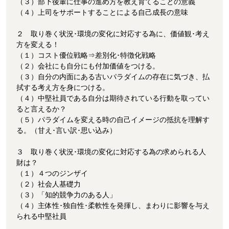
（３）部下後輩に仕事の進め方を教え育てることの意義
（４）上司をサポートすることによる自己成長の意味
２ 取り巻く状況･環境の変化に対応する為に、価値観･考え
方を変える！
（１）コスト優位戦略⇒差別化･特徴化戦略
（２）会社にも自分にも付加価値をつける。
（３）自分の内面にある古いパラダイムの存在に気づき、払
拭する考え方を身につける。
（４）中堅社員である自分は期待されている行動を取ってい
ると言えるか？
（５）パラダイムを変える時の自己イメージの抵抗を理解す
る。（甘え･言い訳･思い込み）
３ 取り巻く状況･環境の変化に対応する為の求められる人
財は？
（１）４つのジンザイ
（２）社会人基礎力
（３）「知的競争力のある人」
（４）主体性･独自性･柔軟性を発揮し、まわりに影響を与え
られる中堅社員