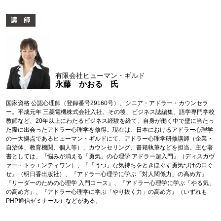
講 師
有限会社ヒューマン・ギルド
永藤 かおる 氏
国家資格 公認心理師（登録番号29160号）、シニア・アドラー・カウンセラ
ー。平成元年 三菱電機株式会社入社。その後、ビジネス誌編集、語学専門学校
教師など、20年以上にわたるビジネス経験を経て、自身が働く中で壁に当たっ
た際に出会ったアドラー心理学を修得。現在は、日本におけるアドラー心理学
の一大拠点であるヒューマン・ギルドにて、アドラー心理学研修講師（企業・
自治体、教育機関、個人等）、カウンセリング、書籍執筆などを担当。主な著
書としては、『悩みが消える「勇気」の心理学 アドラー超入門』（ディスカヴ
ァー・トゥエンティワン）、『「うつ」な気持ちをときほぐす勇気づけの口ぐ
せ』（明日香出版社）、『アドラー心理学に学ぶ「対人関係力」の高め方』
『リーダーのための心理学 入門コース』、『アドラー心理学に学ぶ「やる気」
の高め方』、『アドラー心理学に学ぶ「やり抜く力」の高め方』（いずれも
PHP通信ゼミナール）などがある。