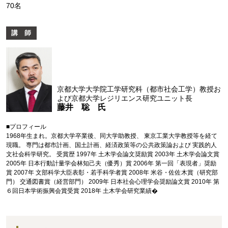
70名
講 師
京都大学大学院工学研究科（都市社会工学）教授お
よび京都大学レジリエンス研究ユニット長
藤井 聡 氏
■プロフィール
1968年生まれ。京都大学卒業後、同大学助教授、 東京工業大学教授等を経て
現職。 専門は都市計画、国土計画、経済政策等の公共政策論および 実践的人
文社会科学研究。 受賞歴 1997年 土木学会論文奨励賞 2003年 土木学会論文賞
2005年 日本行動計量学会林知己夫（優秀）賞 2006年 第一回「表現者」奨励
賞 2007年 文部科学大臣表彰・若手科学者賞 2008年 米谷・佐佐木賞（研究部
門） 交通図書賞（経営部門） 2009年 日本社会心理学会奨励論文賞 2010年 第
６回日本学術振興会賞受賞 2018年 土木学会研究業績�